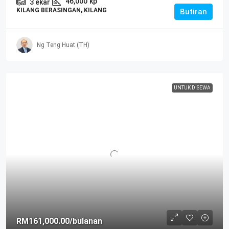
46,000
kp
3
ekar
KILANG BERASINGAN, KILANG
Butiran
Ng Teng Huat (TH)
UNTUK DISEWA
RM161,000.00
/bulanan