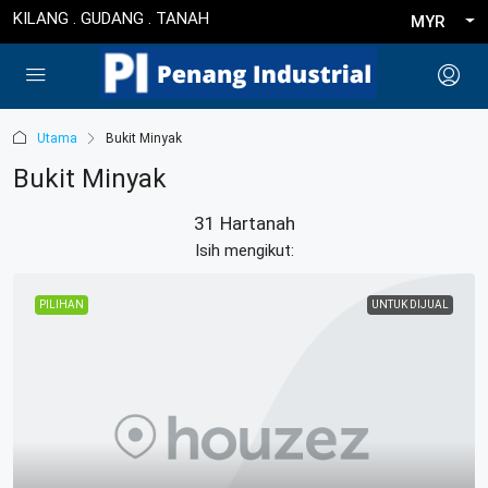
KILANG . GUDANG . TANAH
MYR
Utama
Bukit Minyak
Bukit Minyak
31 Hartanah
Isih mengikut:
PILIHAN
UNTUK DIJUAL