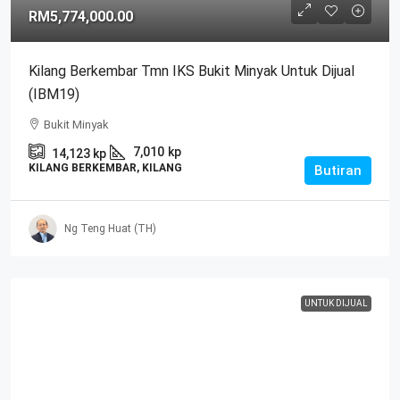
RM5,774,000.00
Kilang Berkembar Tmn IKS Bukit Minyak Untuk Dijual
(IBM19)
Bukit Minyak
7,010
kp
14,123
kp
KILANG BERKEMBAR, KILANG
Butiran
Ng Teng Huat (TH)
UNTUK DIJUAL