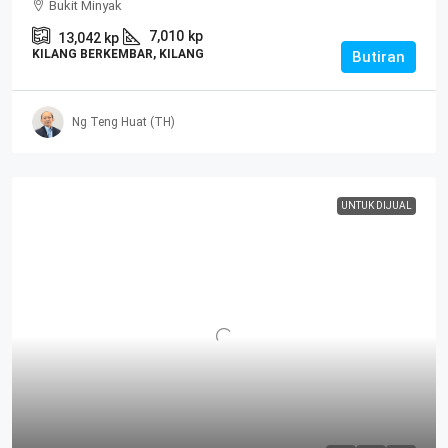
Bukit Minyak
7,010
kp
13,042
kp
KILANG BERKEMBAR, KILANG
Butiran
Ng Teng Huat (TH)
UNTUK DIJUAL