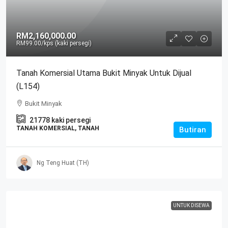
RM2,160,000.00
RM99.00
/kps (kaki persegi)
Tanah Komersial Utama Bukit Minyak Untuk Dijual
(L154)
Bukit Minyak
21778
kaki persegi
TANAH KOMERSIAL, TANAH
Butiran
Ng Teng Huat (TH)
UNTUK DISEWA