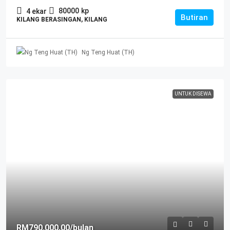
80000
kp
4
ekar
Butiran
KILANG BERASINGAN, KILANG
Ng Teng Huat (TH)
UNTUK DISEWA
RM790,000.00
/bulan