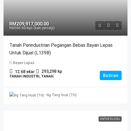
RM209,917,000.00
RM380.00
/kps (kaki persegi)
Tanah Perindustrian Pegangan Bebas Bayan Lepas
Untuk Dijual (L139B)
Bayan Lepas
293,298
kp
12.68
ekar
Butiran
TANAH INDUSTRI, TANAH
Ng Teng Huat (TH)
UNTUK DIJUAL