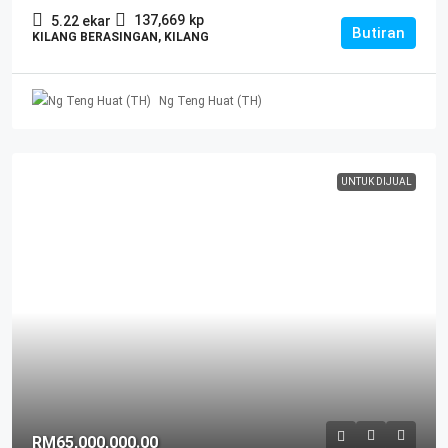
137,669
kp
5.22
ekar
Butiran
KILANG BERASINGAN, KILANG
Ng Teng Huat (TH)
UNTUK DIJUAL
RM65,000,000.00