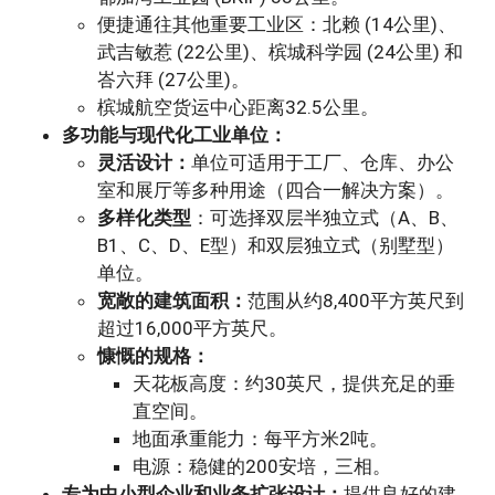
便捷通往其他重要工业区：北赖 (14公里)、
武吉敏惹 (22公里)、槟城科学园 (24公里) 和
峇六拜 (27公里)。
槟城航空货运中心距离32.5公里。
多功能与现代化工业单位：
灵活设计：
单位可适用于工厂、仓库、办公
室和展厅等多种用途（四合一解决方案）。
多样化类型
：可选择双层半独立式（A、B、
B1、C、D、E型）和双层独立式（别墅型）
单位。
宽敞的建筑面积：
范围从约8,400平方英尺到
超过16,000平方英尺。
慷慨的规格：
天花板高度：约30英尺，提供充足的垂
直空间。
地面承重能力：每平方米2吨。
电源：稳健的200安培，三相。
专为中小型企业和业务扩张设计：
提供良好的建