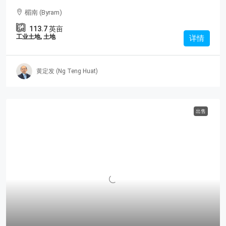
楣南 (Byram)
113.7
英亩
工业土地, 土地
详情
黄定发 (Ng Teng Huat)
出售