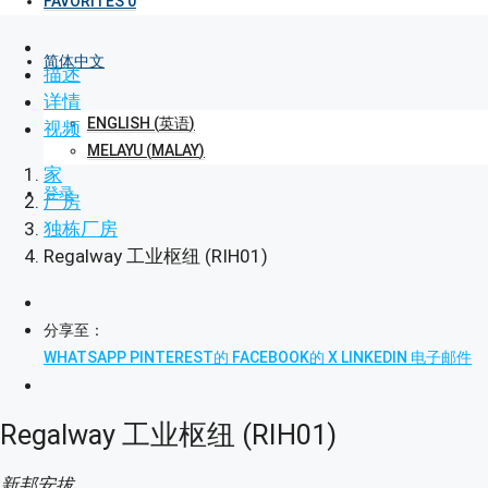
FAVORITES
0
简体中文
描述
详情
ENGLISH
(
英语
)
视频
MELAYU
(
MALAY
)
家
登录
厂房
独栋厂房
Regalway 工业枢纽 (RIH01)
分享至：
WHATSAPP
PINTEREST的
FACEBOOK的
X
LINKEDIN
电子邮件
Regalway 工业枢纽 (RIH01)
新邦安拔