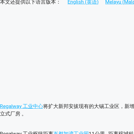
本文还提供以下语言版本：
English
(
英语
)
Melayu
(
Mal
Regalway 工业中心
将扩大新邦安拔现有的大锡工业区，新增3
立式厂房 。
Regalway 工业枢纽距离
峇都加湾工业园
11公里 , 距离槟城