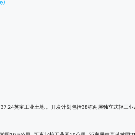
ay
)
7.24英亩工业土地 。开发计划包括38栋两层独立式轻工业厂
科学园10.5公里 , 距离北赖工业园19公里 , 距离居林高科技园2