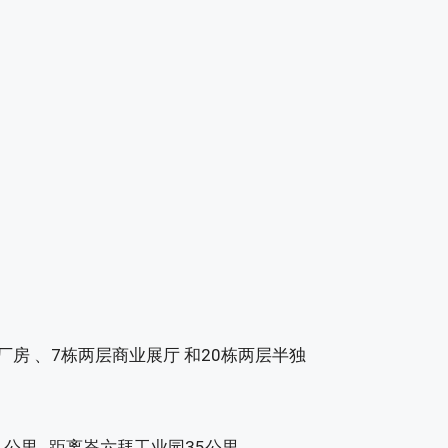
房 、7栋两层商业展厅 和20栋两层半独
1公里 , 距离峇六拜工业园35公里.