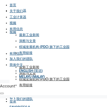
首页
工业计算器
关于我们
工业计算器
视频
有用信息
视频
最新工业新闻
洞察与文章
槟城发展机构 (PDC) 旗下的工业园
有用链接
有用信息
加入我们的团队
简体中文
最新工业新闻
ENGLISH
(
英语
)
洞察与文章
MELAYU
(
MALAY
)
槟城发展机构 (PDC) 旗下的工业园
有用链接
Account
加入我们的团队
登录