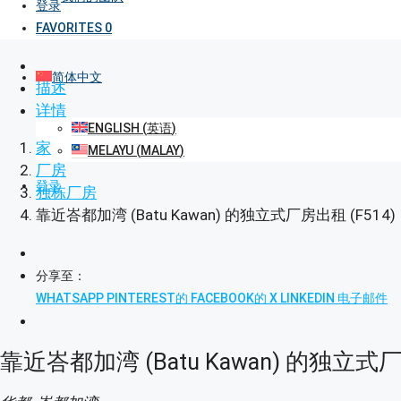
登录
FAVORITES
0
简体中文
描述
详情
ENGLISH
(
英语
)
家
MELAYU
(
MALAY
)
厂房
登录
独栋厂房
靠近峇都加湾 (Batu Kawan) 的独立式厂房出租 (F514)
分享至：
WHATSAPP
PINTEREST的
FACEBOOK的
X
LINKEDIN
电子邮件
靠近峇都加湾 (Batu Kawan) 的独立式厂