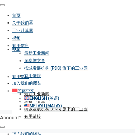
首页
工业计算器
关于我们
工业计算器
视频
有用信息
视频
最新工业新闻
洞察与文章
槟城发展机构 (PDC) 旗下的工业园
有用链接
有用信息
加入我们的团队
简体中文
最新工业新闻
ENGLISH
(
英语
)
洞察与文章
MELAYU
(
MALAY
)
槟城发展机构 (PDC) 旗下的工业园
有用链接
Account
加入我们的团队