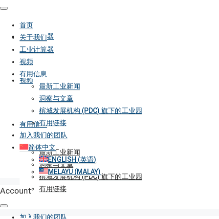
首页
工业计算器
关于我们
工业计算器
视频
有用信息
视频
最新工业新闻
洞察与文章
槟城发展机构 (PDC) 旗下的工业园
有用链接
有用信息
加入我们的团队
简体中文
最新工业新闻
ENGLISH
(
英语
)
洞察与文章
MELAYU
(
MALAY
)
槟城发展机构 (PDC) 旗下的工业园
有用链接
Account
加入我们的团队