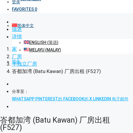
登录
FAVORITES
0
简体中文
描述
详情
ENGLISH
(
英语
)
家
MELAYU
(
MALAY
)
厂房
登录
半独立厂房
峇都加湾 (Batu Kawan) 厂房出租 (F527)
分享至：
WHATSAPP
PINTEREST的
FACEBOOK的
X
LINKEDIN
电子邮件
峇都加湾 (Batu Kawan) 厂房出租
(F527)