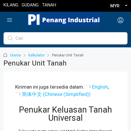
KILANG . GUDANG . TANAH
MYR
Utama
Kalkulator
Penukar Unit Tanah
Penukar Unit Tanah
Kiriman ini juga tersedia dalam:
English
简体中文
(
Chinese (Simplified)
)
Penukar Keluasan Tanah
Universal