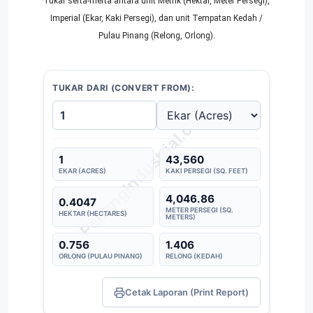
Tukar serta-merta antara unit Metrik (Hektar, Meter Persegi),
Imperial (Ekar, Kaki Persegi), dan unit Tempatan Kedah /
Pulau Pinang (Relong, Orlong).
TUKAR DARI (CONVERT FROM):
1
43,560
EKAR (ACRES)
KAKI PERSEGI (SQ. FEET)
4,046.86
0.4047
METER PERSEGI (SQ.
HEKTAR (HECTARES)
METERS)
0.756
1.406
ORLONG (PULAU PINANG)
RELONG (KEDAH)
Cetak Laporan (Print Report)