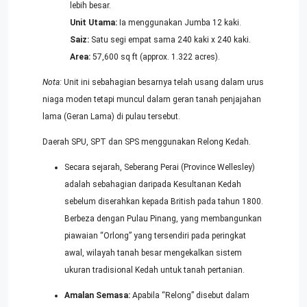
lebih besar.
Unit Utama:
Ia menggunakan Jumba 12 kaki.
Saiz:
Satu segi empat sama 240 kaki x 240 kaki.
Area:
57,600 sq ft (approx. 1.322 acres).
Nota:
Unit ini sebahagian besarnya telah usang dalam urus
niaga moden tetapi muncul dalam geran tanah penjajahan
lama (Geran Lama) di pulau tersebut.
Daerah SPU, SPT dan SPS menggunakan Relong Kedah.
Secara sejarah, Seberang Perai (Province Wellesley)
adalah sebahagian daripada Kesultanan Kedah
sebelum diserahkan kepada British pada tahun 1800.
Berbeza dengan Pulau Pinang, yang membangunkan
piawaian “Orlong” yang tersendiri pada peringkat
awal, wilayah tanah besar mengekalkan sistem
ukuran tradisional Kedah untuk tanah pertanian.
Amalan Semasa:
Apabila “Relong” disebut dalam