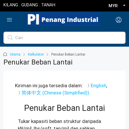
KILANG . GUDANG . TANAH
MYR
Utama
Kalkulator
Penukar Beban Lantai
Penukar Beban Lantai
Kiriman ini juga tersedia dalam:
English
简体中文
(
Chinese (Simplified)
)
Penukar Beban Lantai
Tukar kapasiti beban struktur daripada
kN/m², lbs/sqft, tan/m² dan sahkan