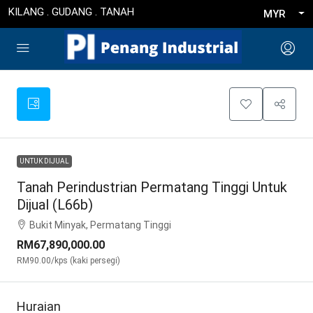
KILANG . GUDANG . TANAH
MYR
UNTUK DIJUAL
Tanah Perindustrian Permatang Tinggi Untuk
Dijual (L66b)
Bukit Minyak, Permatang Tinggi
RM67,890,000.00
RM90.00
/kps (kaki persegi)
Huraian