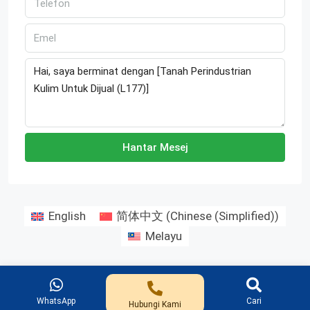
Hantar Mesej
English
简体中文
(
Chinese (Simplified)
)
Melayu
Ng Teng Huat (TH)
WhatsApp
Cari
Hubungi Kami