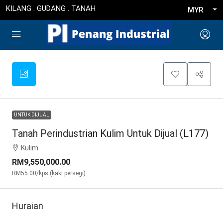
KILANG . GUDANG . TANAH
MYR
UNTUK DIJUAL
Tanah Perindustrian Kulim Untuk Dijual (L177)
Kulim
RM9,550,000.00
RM55.00
/kps (kaki persegi)
Huraian