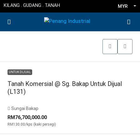
KILANG . GUDANG . TANAH
MYR
UNTUK DIJUAL
Tanah Komersial @ Sg. Bakap Untuk Dijual
(L131)
Sungai Bakap
RM76,700,000.00
RM130.00
/kps (kaki persegi)