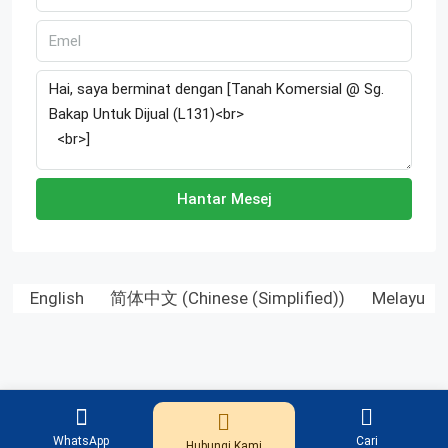
Hantar Mesej
English
简体中文
(
Chinese (Simplified)
)
Melayu
Ng Teng Huat (TH)
WhatsApp
Cari
Hubungi Kami